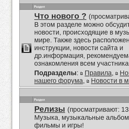
Раздел
Что нового ?
(просматрив
В этом разделе можно обсуди
новости, происходящие в му
мире. Также здесь расположе
инструкции, новости сайта и
др.информация, рекомендуем
ознакомления всем участник
Подразделы
:
Правила
,
Но
нашего форума
,
Новости в 
Раздел
Релизы
(просматривают: 13
Музыка, музыкальные альбом
фильмы и игры!