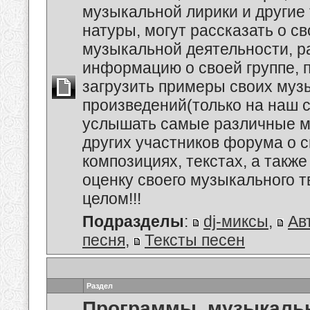
музыкальной лирики и другие
натуры, могут рассказать о с
музыкальной деятельности, р
информацию о своей группе, п
загрузить примеры своих му
произведений(только на наш се
услышать самые различные 
других участников форума о 
композициях, текстах, а также
оценку своего музыкального т
целом!!!
Подразделы
:
dj-миксы
,
Ав
песня
,
Тексты песен
Раздел
Программы, музыкальн