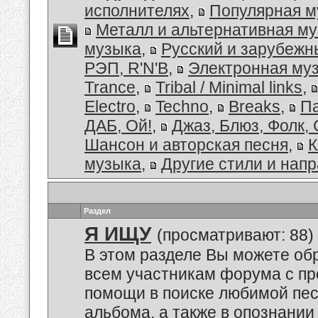
исполнителях
,
Популярная м
Металл и альтернативная м
музыка
,
Русский и зарубеж
РЭП, R'N'B
,
Электронная му
Trance
,
Tribal / Minimal links
,
Electro
,
Techno
,
Breaks
,
Па
ДАБ, Ой!
,
Джаз, Блюз, Фолк, 
Шансон и авторская песня
,
К
музыка
,
Другие стили и нап
Раздел
Я ИЩУ
(просматривают: 88)
В этом разделе Вы можете обр
всем участникам форума с пр
помощи в поиске любимой пес
альбома, а также в опознании