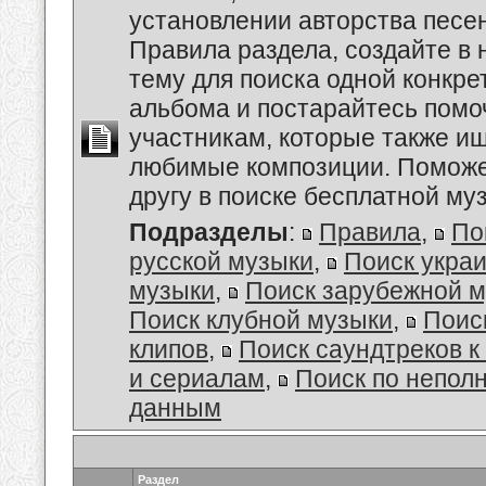
установлении авторства песе
Правила раздела, создайте в
тему для поиска одной конкре
альбома и постарайтесь помо
участникам, которые также и
любимые композиции. Поможе
другу в поиске бесплатной муз
Подразделы
:
Правила
,
По
русской музыки
,
Поиск укра
музыки
,
Поиск зарубежной 
Поиск клубной музыки
,
Поис
клипов
,
Поиск саундтреков 
и сериалам
,
Поиск по непол
данным
Раздел