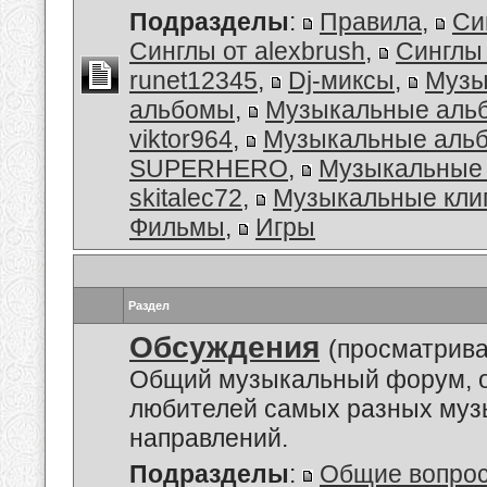
Подразделы
:
Правила
,
Си
Синглы от alexbrush
,
Синглы
runet12345
,
Dj-миксы
,
Музы
альбомы
,
Музыкальные аль
viktor964
,
Музыкальные альб
SUPERHERO
,
Музыкальные 
skitalec72
,
Музыкальные кли
Фильмы
,
Игры
Раздел
Обсуждения
(просматрива
Общий музыкальный форум, 
любителей самых разных му
направлений.
Подразделы
:
Общие вопро