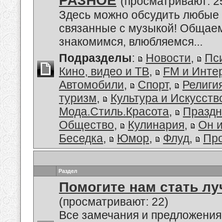
РАЗНОЕ
(просматривают: 2
Здесь можно обсудить любые 
связанные с музыкой! Общае
знакомимся, влюбляемся...
Подразделы
:
Новости
,
Пс
Кино, видео и ТВ
,
FM и Инте
Автомобили
,
Спорт
,
Религи
туризм
,
Культура и Искусств
Мода.Стиль.Красота
,
Праздн
Общество
,
Кулинария
,
Он 
Беседка
,
Юмор
,
Флуд
,
Пр
Раздел
Помогите нам стать лу
(просматривают: 22)
Все замечания и предложения