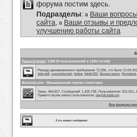
форума постим здесь.
Подразделы
:
Ваши вопросы
сайта
,
Ваши отзывы и предл
улучшению работы сайта
К
Присутствуют
: 1328 (8 пользователей и 1320 гостей)
Рекорд одновременного пребывания 72,056, это было 13.04.202
0dayddl
,
customfurnish
,
fadew
,
folefir350
,
Munazzanoor
,
Romdastt
Bisound.com - Музыкальный портал статистика
Темы: 464,827, Сообщений: 1,425,738, Пользователи: 531,921,
Приветствуем нового пользователя,
playhitclubitcom
Все разделы пр
Есть новые сообщения