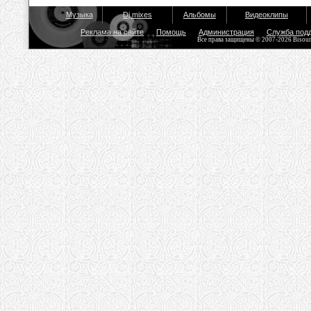
Музыка
Dj mixes
Альбомы
Видеоклипы
Реклама на сайте
Помощь
Администрация
Служба под
Все права защищены © 2007-2026 Bisou