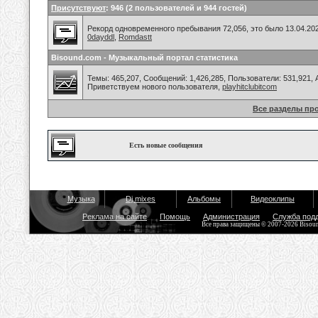
Присутствуют
: 946 (2 пользователей и 944 гостей)
Рекорд одновременного пребывания 72,056, это было 13.04.202
0dayddl
,
Romdastt
Bisound.com - Музыкальный портал статистика
Темы: 465,207, Сообщений: 1,426,285, Пользователи: 531,921,
Приветствуем нового пользователя,
playhitclubitcom
Все разделы пр
Есть новые сообщения
Музыка
Dj mixes
Альбомы
Видеоклипы
Реклама на сайте
Помощь
Администрация
Служба под
Все права защищены © 2007-2026 Bisou