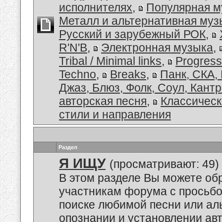
исполнителях
,
Популярная м
Металл и альтернативная муз
Русский и зарубежный РОК
,
R'N'B
,
Электронная музыка
,
Tribal / Minimal links
,
Progress
Techno
,
Breaks
,
Панк, СКА,
Джаз, Блюз, Фолк, Соул, Кант
авторская песня
,
Классическ
стили и направления
Раздел
Я ИЩУ
(просматривают: 49)
В этом разделе Вы можете обр
участникам форума с просьбо
поиске любимой песни или аль
опознании и установлении авт