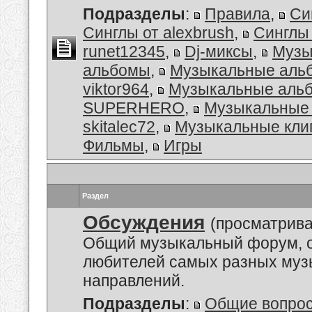
Подразделы
:
Правила
,
Си
Синглы от alexbrush
,
Синглы
runet12345
,
Dj-миксы
,
Музы
альбомы
,
Музыкальные аль
viktor964
,
Музыкальные альб
SUPERHERO
,
Музыкальные 
skitalec72
,
Музыкальные кли
Фильмы
,
Игры
Раздел
Обсуждения
(просматрива
Общий музыкальный форум, 
любителей самых разных му
направлений.
Подразделы
:
Общие вопро