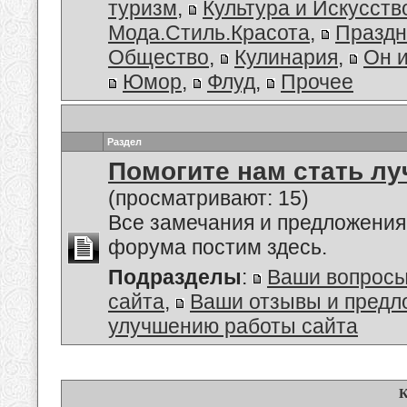
туризм
,
Культура и Искусств
Мода.Стиль.Красота
,
Праздн
Общество
,
Кулинария
,
Он 
Юмор
,
Флуд
,
Прочее
Раздел
Помогите нам стать лу
(просматривают: 15)
Все замечания и предложения
форума постим здесь.
Подразделы
:
Ваши вопросы
сайта
,
Ваши отзывы и предл
улучшению работы сайта
К