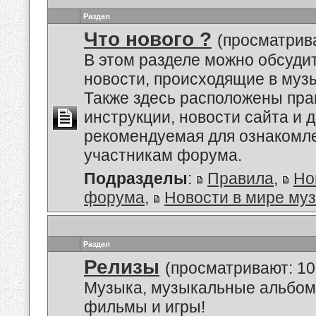
Раздел
Что нового ?
(просматрива
В этом разделе можно обсуди
новости, происходящие в муз
Также здесь расположены пра
инструкции, новости сайта и 
рекомендуемая для ознакомл
участникам форума.
Подразделы
:
Правила
,
Но
форума
,
Новости в мире му
Раздел
Релизы
(просматривают: 10
Музыка, музыкальные альбом
фильмы и игры!