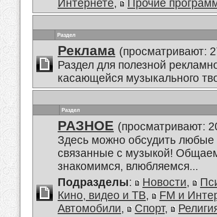
Интернете
,
Прочие програм
Раздел
Реклама
(просматривают: 2
Раздел для полезной рекламн
касающейся музыкального тво
Раздел
РАЗНОЕ
(просматривают: 2
Здесь можно обсудить любые 
связанные с музыкой! Общае
знакомимся, влюбляемся...
Подразделы
:
Новости
,
Пс
Кино, видео и ТВ
,
FM и Инте
Автомобили
,
Спорт
,
Религи