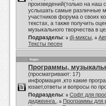
произведений(только на наш се
услышать самые различные м
участников форума о своих к
текстах, а также получить оце
музыкального творчества в це
Подразделы
:
dj-миксы
,
Ав
Тексты песен
Раздел
Программы, музыкальн
(просматривают: 17)
информация ,кто какие прогр
юзает,ответы и вопросы по п
Подразделы
:
Софт для про
диджеинга.
,
Программы для 