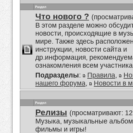
Раздел
Что нового ?
(просматрива
В этом разделе можно обсуди
новости, происходящие в му
мире. Также здесь расположе
инструкции, новости сайта и
др.информация, рекомендуем
ознакомления всем участник
Подразделы
:
Правила
,
Но
нашего форума
,
Новости в 
Раздел
Релизы
(просматривают: 12
Музыка, музыкальные альбом
фильмы и игры!