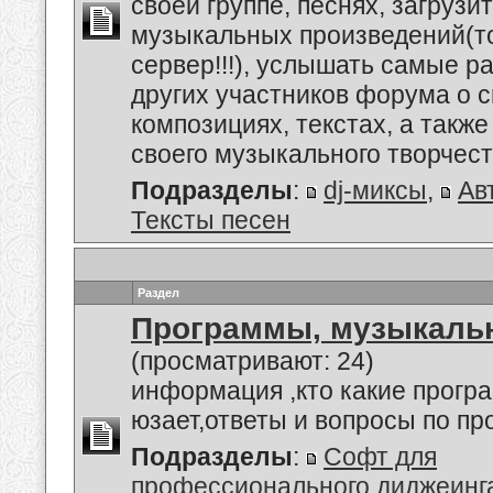
своей группе, песнях, загруз
музыкальных произведений(т
сервер!!!), услышать самые 
других участников форума о 
композициях, текстах, а также
своего музыкального творчеств
Подразделы
:
dj-миксы
,
Ав
Тексты песен
Раздел
Программы, музыкальн
(просматривают: 24)
информация ,кто какие прогр
юзает,ответы и вопросы по п
Подразделы
:
Софт для
профессионального диджеинг