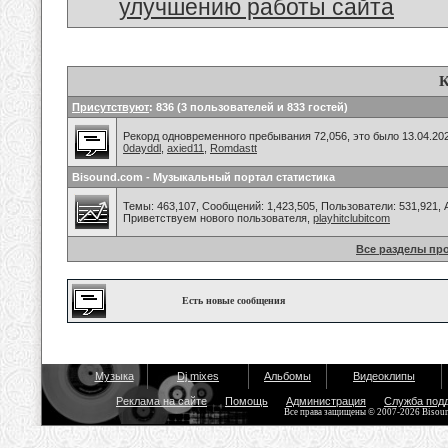
улучшению работы сайта
К
Присутствуют
: 836 (3 пользователей и 833 гостей)
Рекорд одновременного пребывания 72,056, это было 13.04.202
0dayddl
,
axied11
,
Romdastt
Bisound.com - Музыкальный портал статистика
Темы: 463,107, Сообщений: 1,423,505, Пользователи: 531,921,
Приветствуем нового пользователя,
playhitclubitcom
Все разделы пр
Есть новые сообщения
Музыка
Dj mixes
Альбомы
Видеоклипы
Реклама на сайте
Помощь
Администрация
Служба под
Все права защищены © 2007-2026 Bisou