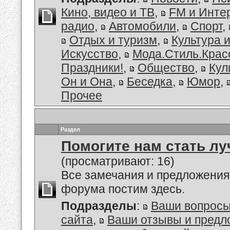
Кино, видео и ТВ
,
FM и Инте
радио
,
Автомобили
,
Спорт
,
Отдых и туризм
,
Культура 
Искусство
,
Мода.Стиль.Крас
Праздники!
,
Общество
,
Кул
Он и Она
,
Беседка
,
Юмор
,
Прочее
Раздел
Помогите нам стать лу
(просматривают: 16)
Все замечания и предложения
форума постим здесь.
Подразделы
:
Ваши вопросы
сайта
,
Ваши отзывы и предл