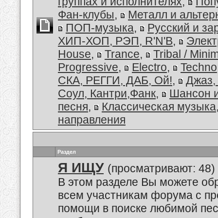
группах и исполнителях
,
Поп
Фан-клубы
,
Металл и альтер
ПОП-музыка
,
Русский и з
ХИП-ХОП, РЭП, R'N'B
,
Элект
House
,
Trance
,
Tribal / Minim
Progressive
,
Electro
,
Techno
СКА, РЕГГИ, ДАБ, Ой!
,
Джаз,
Соул, Кантри,Фанк
,
Шансон и
песня
,
Классическая музыка
направления
Раздел
Я ИЩУ
(просматривают: 48)
В этом разделе Вы можете обр
всем участникам форума с пр
помощи в поиске любимой пес