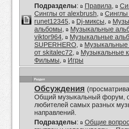
Подразделы
:
Правила
,
Си
Синглы от alexbrush
,
Синглы
runet12345
,
Dj-миксы
,
Музы
альбомы
,
Музыкальные аль
viktor964
,
Музыкальные альб
SUPERHERO
,
Музыкальные
от skitalec72
,
Музыкальные к
Фильмы
,
Игры
Раздел
Обсуждения
(просматрива
Общий музыкальный форум, 
любителей самых разных му
направлений.
Подразделы
:
Общие вопро