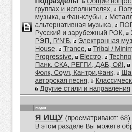
Подразделы
:
Общие вопро
группах и исполнителях
,
Поп
музыка
,
Фан-клубы
,
Металл
альтернативная музыка
,
ПОП
Русский и зарубежный РОК
,
РЭП, R'N'B
,
Электронная му
House
,
Trance
,
Tribal / Minim
Progressive
,
Electro
,
Techno
Панк, СКА, РЕГГИ, ДАБ, Ой!
,
Фолк, Соул, Кантри,Фанк
,
Ша
авторская песня
,
Классическ
Другие стили и направления
Раздел
Я ИЩУ
(просматривают: 68)
В этом разделе Вы можете обр