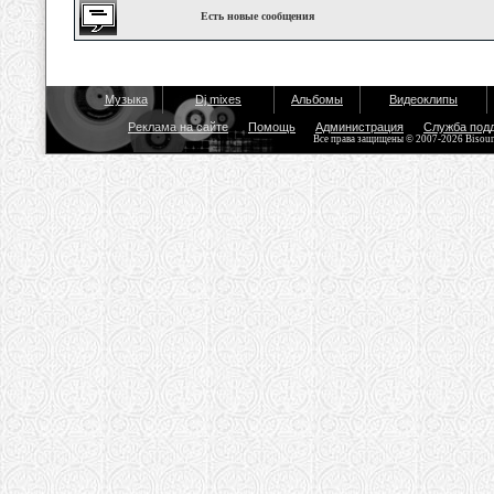
Есть новые сообщения
Музыка
Dj mixes
Альбомы
Видеоклипы
Реклама на сайте
Помощь
Администрация
Служба под
Все права защищены © 2007-2026 Bisou