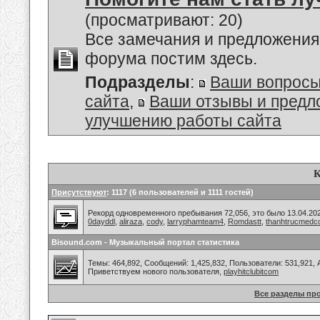
(просматривают: 20)
Все замечания и предложения
форума постим здесь.
Подразделы
:
Ваши вопросы
сайта
,
Ваши отзывы и предл
улучшению работы сайта
К
Присутствуют
: 1117 (6 пользователей и 1111 гостей)
Рекорд одновременного пребывания 72,056, это было 13.04.202
0dayddl
,
aliraza
,
cody
,
larryphamteam4
,
Romdastt
,
thanhtrucmed
Bisound.com - Музыкальный портал статистика
Темы: 464,892, Сообщений: 1,425,832, Пользователи: 531,921,
Приветствуем нового пользователя,
playhitclubitcom
Все разделы пр