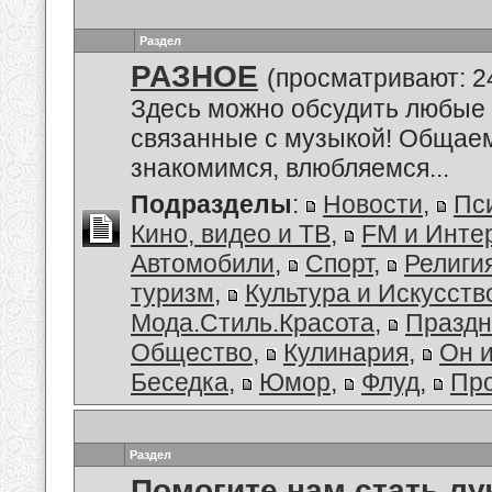
Раздел
РАЗНОЕ
(просматривают: 2
Здесь можно обсудить любые 
связанные с музыкой! Общае
знакомимся, влюбляемся...
Подразделы
:
Новости
,
Пс
Кино, видео и ТВ
,
FM и Инте
Автомобили
,
Спорт
,
Религи
туризм
,
Культура и Искусств
Мода.Стиль.Красота
,
Праздн
Общество
,
Кулинария
,
Он 
Беседка
,
Юмор
,
Флуд
,
Пр
Раздел
Помогите нам стать лу