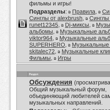
фильмы и игры!
Подразделы
:
Правила
,
Си
Синглы от alexbrush
,
Синглы
runet12345
,
Dj-миксы
,
Музы
альбомы
,
Музыкальные аль
viktor964
,
Музыкальные альб
SUPERHERO
,
Музыкальные 
skitalec72
,
Музыкальные кли
Фильмы
,
Игры
Раздел
Обсуждения
(просматрива
Общий музыкальный форум,
объединяющий любителей са
музыкальных направлений.