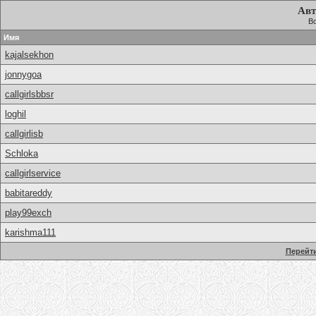
Авт
Вс
Имя
kajalsekhon
jonnygoa
callgirlsbbsr
loghil
callgirlisb
Schloka
callgirlservice
babitareddy
play99exch
karishma111
Перейти