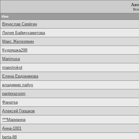
Авт
Все
Имя
Вячеслав Серёгин
Лилия Баймухаметова
Макс Железякин
Кудряшка298
Marimusa
maestrokot
Елена Евдокимова
владимир лабух
panterazoom
Фанатка
Алексей Горшков
***Марианна
Анна-1001
berta-88