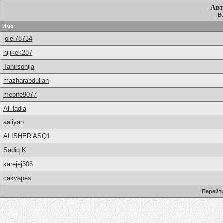
Авт
Вс
Имя
jolel78734
hijikek287
Tahirsonija
mazharabdullah
mebife9077
Ali ladla
aaliyan
ALISHER ASQ1
Sadiq K
karejej306
cakvapes
Перейти