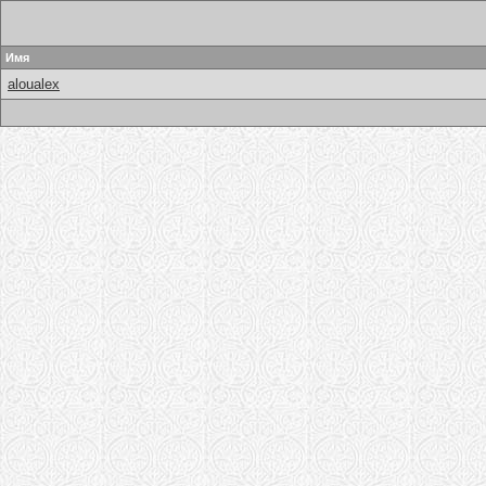
Имя
aloualex