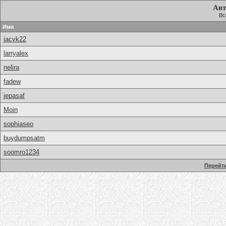
Авт
Вс
Имя
jacvk22
larryalex
nelira
fadew
jepasaf
Moin
sophiaseo
buydumpsatm
soomro1234
Перейти