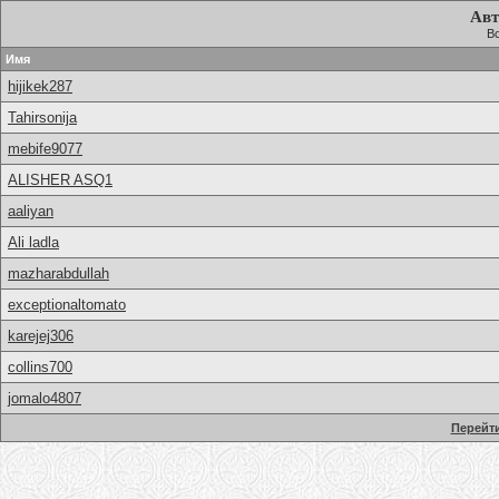
Авт
Вс
Имя
hijikek287
Tahirsonija
mebife9077
ALISHER ASQ1
aaliyan
Ali ladla
mazharabdullah
exceptionaltomato
karejej306
collins700
jomalo4807
Перейти