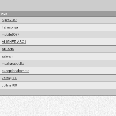
Имя
hijikek287
Tahirsonija
mebife9077
ALISHER ASQ1
Ali ladla
aaliyan
mazharabdullah
exceptionaltomato
karejej306
collins700