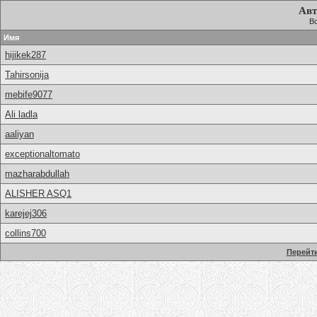
Авт
Вс
Имя
hijikek287
Tahirsonija
mebife9077
Ali ladla
aaliyan
exceptionaltomato
mazharabdullah
ALISHER ASQ1
karejej306
collins700
Перейти