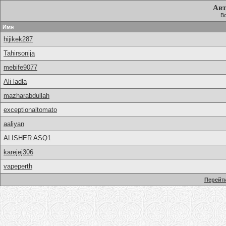
Авт
Вс
Имя
hijikek287
Tahirsonija
mebife9077
Ali ladla
mazharabdullah
exceptionaltomato
aaliyan
ALISHER ASQ1
karejej306
vapeperth
Перейти