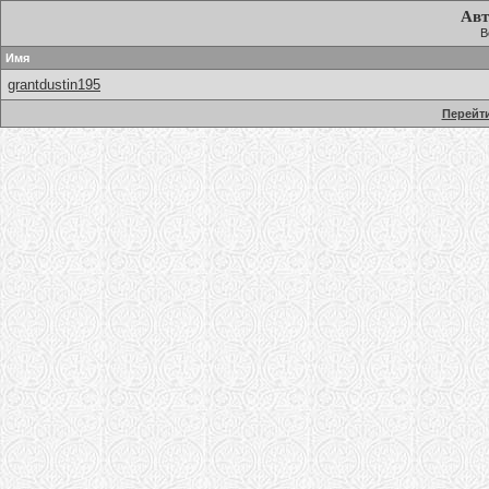
Авт
В
Имя
grantdustin195
Перейти