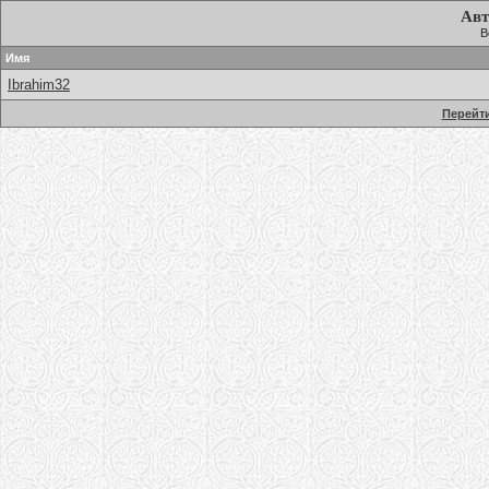
Авт
В
Имя
Ibrahim32
Перейти