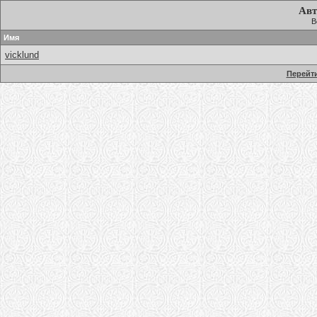
Авт
В
Имя
vicklund
Перейти