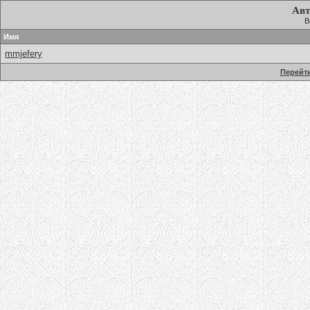
Авт
В
Имя
mmjefery
Перейти