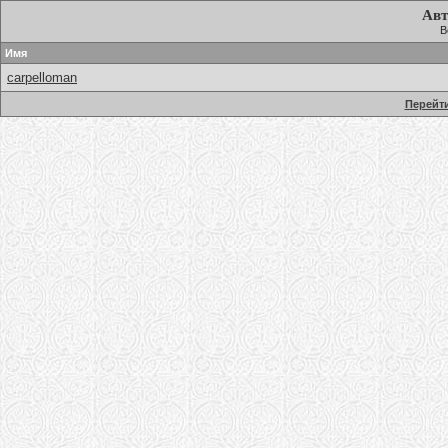
Авт
В
Имя
carpelloman
Перейти