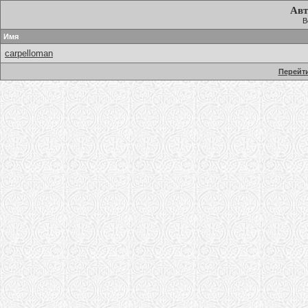
Авт
В
Имя
carpelloman
Перейти