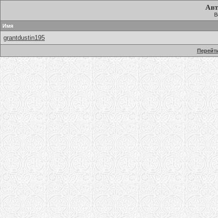
Авт
В
Имя
grantdustin195
Перейти