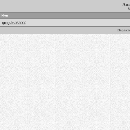
Авт
В
Имя
qmrjuke20272
Перейти