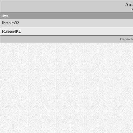
Авт
В
Имя
Ibrahim32
Rulean4KD
Перейти