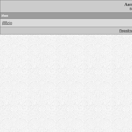
Авт
В
Имя
j88zio
Перейти