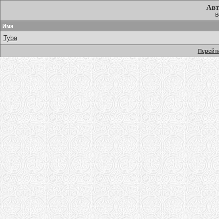
Авт
В
Имя
Tyba
Перейти