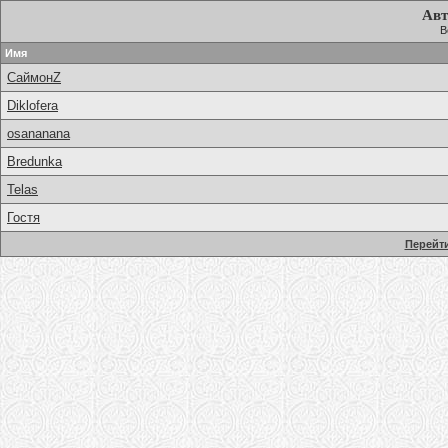
Авт
В
Имя
СаймонZ
Diklofera
osananana
Bredunka
Telas
Гостя
Перейти