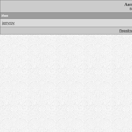
Авт
В
Имя
jerryroy
Перейти