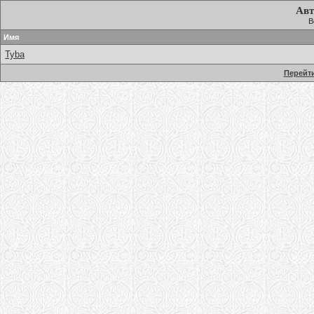
Авт
В
Имя
Tyba
Перейти