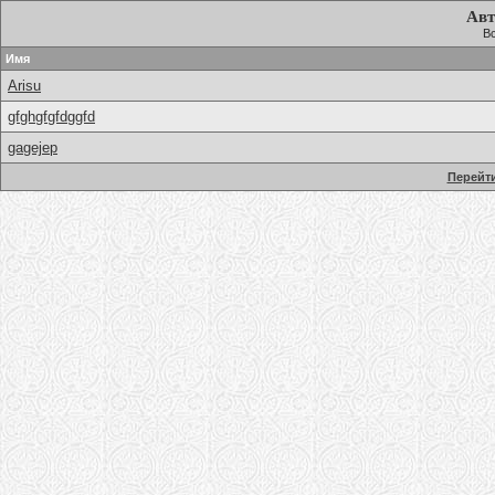
Авт
Вс
Имя
Arisu
gfghgfgfdggfd
gagejep
Перейти