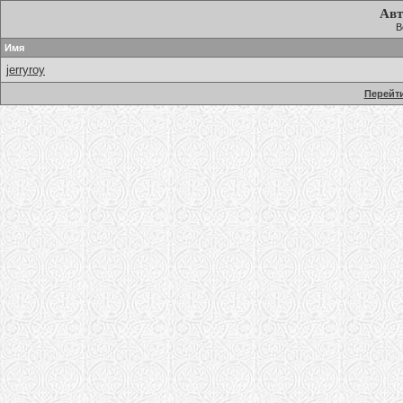
Авт
В
Имя
jerryroy
Перейти