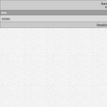
Авт
В
Имя
minex
Перейти