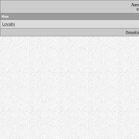
Авт
В
Имя
Loyalty
Перейти