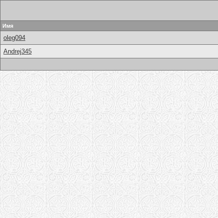
Имя
oleg094
Andrej345