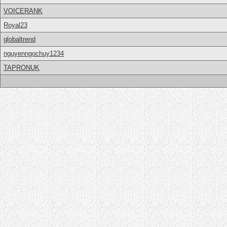
VOICERANK
Royal23
globaltrend
nguyenngochuy1234
TAPRONUK