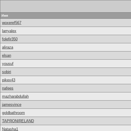
Имя
woxeref567
larryalex
folefir350
aliraza
elsan
yousuf
sobiri
pikex43
nafees
mazharabdullah
jamesvince
goldbathroom
TAPRONIRELAND
Natasha1