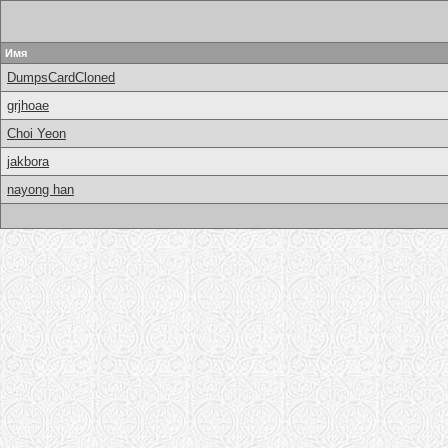
Имя
DumpsCardCloned
grjhoae
Choi Yeon
jakbora
nayong han