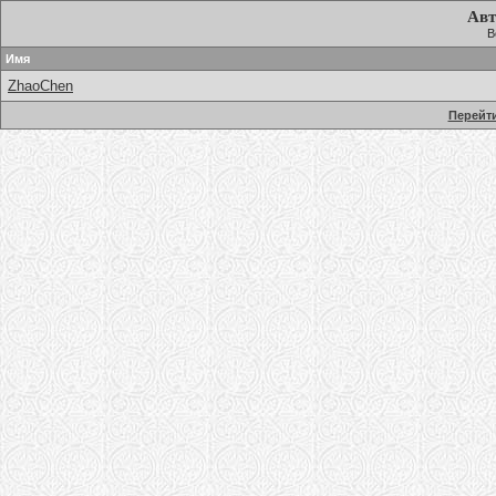
Авт
В
Имя
ZhaoChen
Перейти