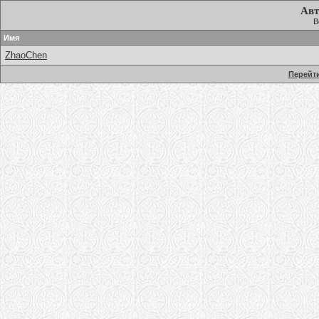
Авт
В
Имя
ZhaoChen
Перейти