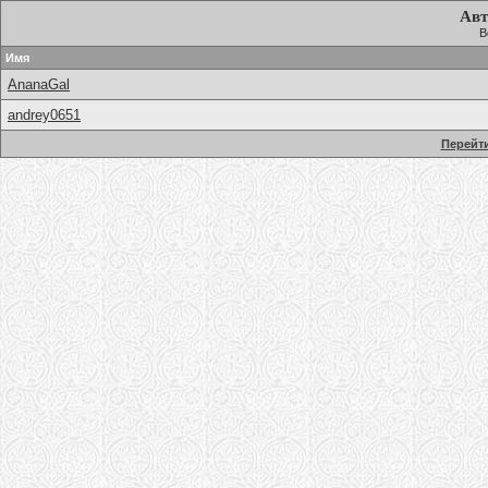
Авт
В
Имя
AnanaGal
andrey0651
Перейти