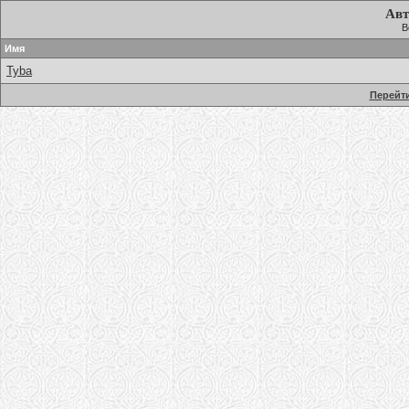
Авт
В
Имя
Tyba
Перейти