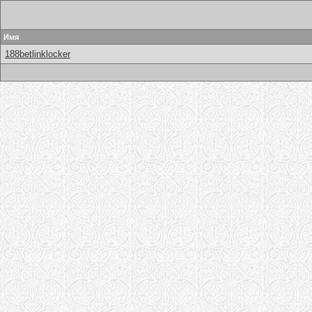
Имя
188betlinklocker