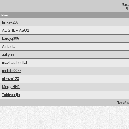
Авт
Вс
Имя
hijikek287
ALISHER ASQ1
karejej306
Ali ladla
aaliyan
mazharabdullah
mebife9077
aliraza123
MargoHH2
Tahirsonija
Перейти