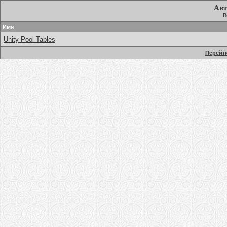
Авт
В
Имя
Unity Pool Tables
Перейти