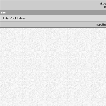
Авт
В
Имя
Unity Pool Tables
Перейти