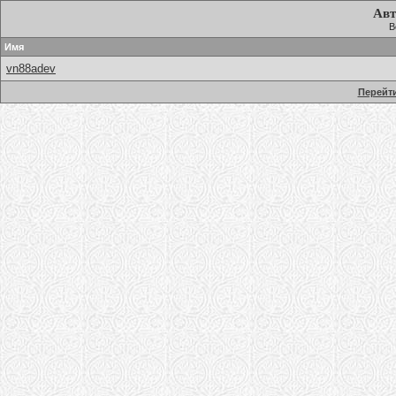
Авт
В
Имя
vn88adev
Перейти