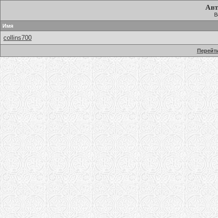
Авт
В
Имя
collins700
Перейти