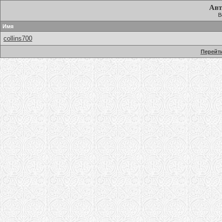
Авт
В
Имя
collins700
Перейти