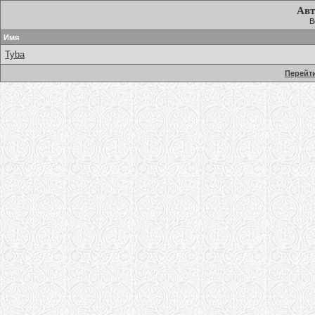
Авт
В
Имя
Tyba
Перейти