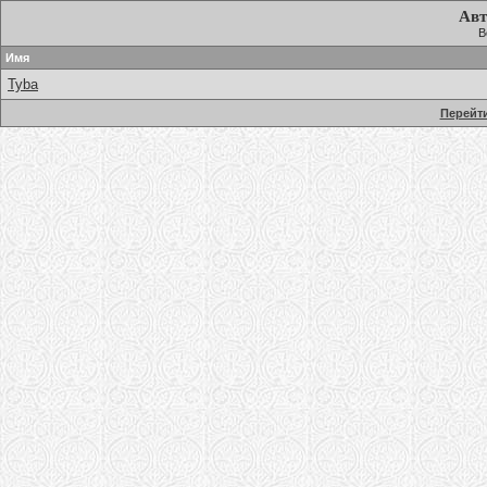
Авт
В
Имя
Tyba
Перейти