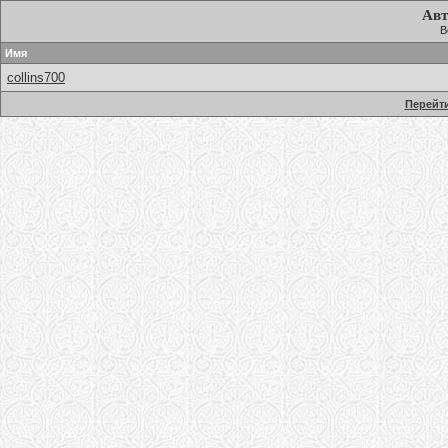
Авт
В
Имя
collins700
Перейти