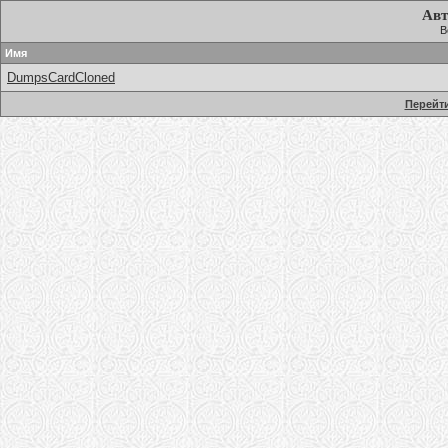
Авт
В
Имя
DumpsCardCloned
Перейти