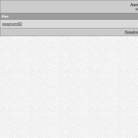
Авт
В
Имя
eeamom60
Перейти